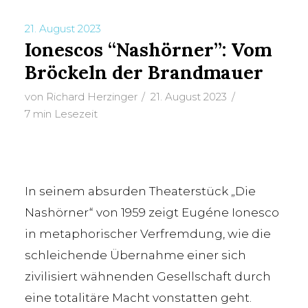
21. August 2023
Ionescos “Nashörner”: Vom
TAG
Bröckeln der Brandmauer
Die Nashörner
von
Richard Herzinger
21. August 2023
7 min Lesezeit
In seinem absurden Theaterstück „Die
Nashörner“ von 1959 zeigt Eugéne Ionesco
in metaphorischer Verfremdung, wie die
schleichende Übernahme einer sich
zivilisiert wähnenden Gesellschaft durch
eine totalitäre Macht vonstatten geht.