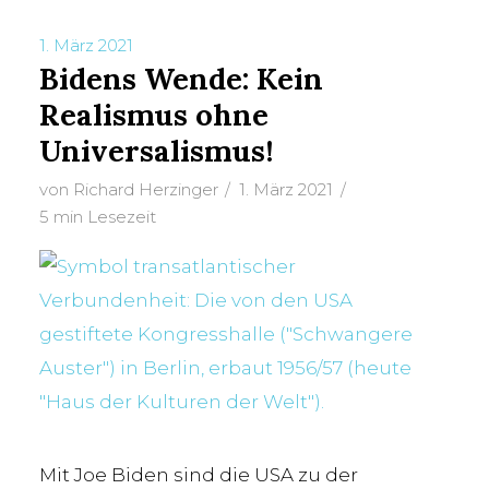
1. März 2021
Bidens Wende: Kein
Realismus ohne
Universalismus!
TAG
von
Richard Herzinger
1. März 2021
Interesse
5 min Lesezeit
Mit Joe Biden sind die USA zu der