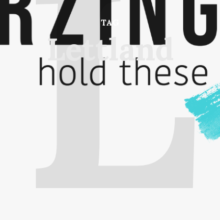
L
TAG
Lettland