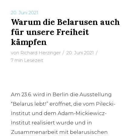
20. Juni 2021
Warum die Belarusen auch
TAG
für unsere Freiheit
Protestbewegung
kämpfen
von
Richard Herzinger
20. Juni 2021
7 min Lesezeit
Am 23.6. wird in Berlin die Ausstellung
“Belarus lebt!” eröffnet, die vom Pilecki-
Institut und dem Adam-Mickiewicz-
Institut realisiert wurde und in
Zusammenarbeit mit belarusischen