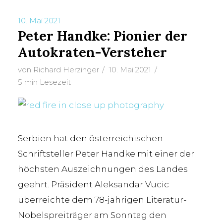
10. Mai 2021
Peter Handke: Pionier der
TAG
Autokraten-Versteher
Serbien"
von
Richard Herzinger
10. Mai 2021
5 min Lesezeit
Serbien hat den österreichischen
Schriftsteller Peter Handke mit einer der
höchsten Auszeichnungen des Landes
geehrt. Präsident Aleksandar Vucic
überreichte dem 78-jährigen Literatur-
Nobelspreiträger am Sonntag den