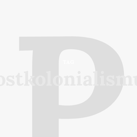
P
TAG
ostkolonialism