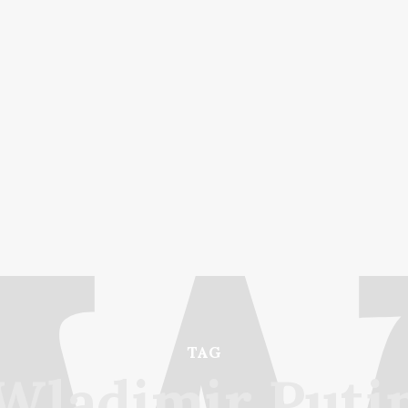
TAG
Wladimir Puti