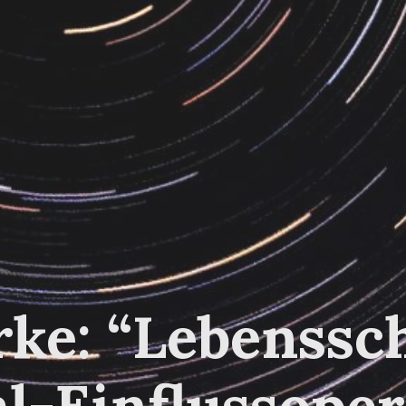
ke: “Lebenssch
l-Einflussoper