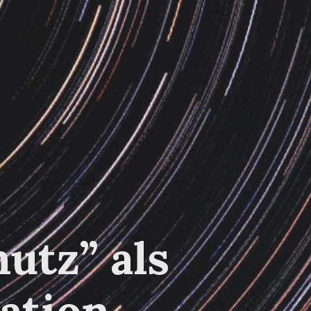
utz” als
ation