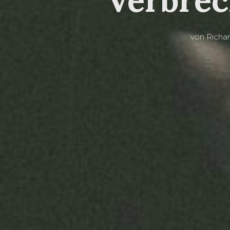
von
Richa