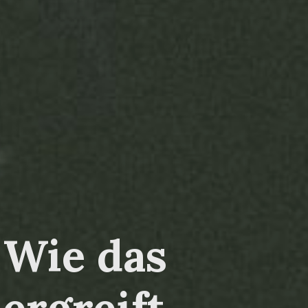
 Wie das
ergreift